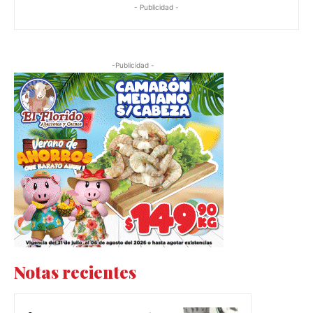
- Publicidad -
-Publicidad -
Notas recientes