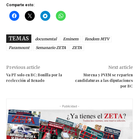
Comparte esto:
TEMAS
documental
Eminem
Fandom MTV
Paramount
Semanario ZETA
ZETA
Previous article
Next article
Va PT solo en BC; Bonilla por la
Morena y PVEM se reparten
reelección al Senado
candidaturas a las diputaciones
por BC
- Publicidad -