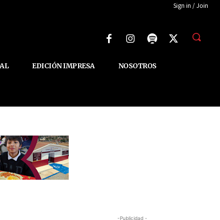
Sign in / Join
AL
EDICIÓN IMPRESA
NOSOTROS
-Publicidad -