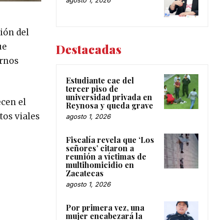
agosto 1, 2026
ión del
ue
Destacadas
ernos
Estudiante cae del
tercer piso de
universidad privada en
ecen el
Reynosa y queda grave
tos viales
agosto 1, 2026
Fiscalía revela que ‘Los
señores’ citaron a
reunión a víctimas de
multihomicidio en
Zacatecas
agosto 1, 2026
Por primera vez, una
mujer encabezará la