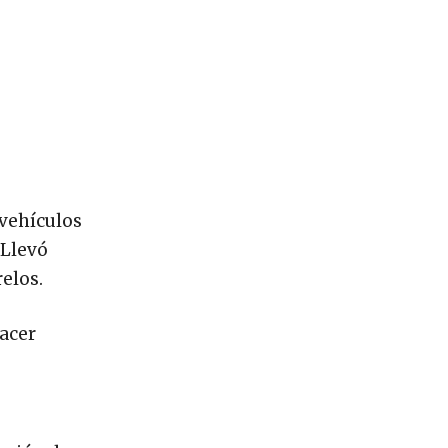
e vehículos
 Llevó
elos.
hacer