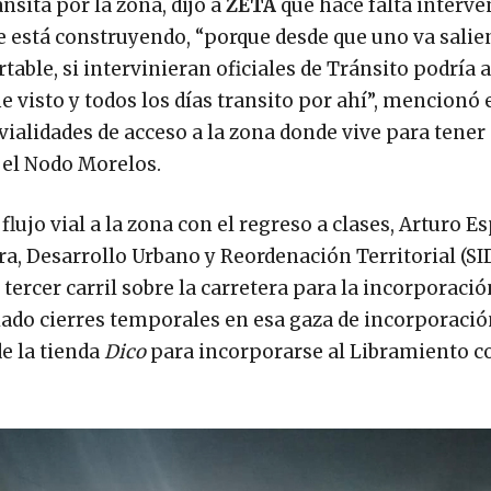
sita por la zona, dijo a
ZETA
que hace falta interve
 se está construyendo, “porque desde que uno va salie
table, si intervinieran oficiales de Tránsito podría a
 visto y todos los días transito por ahí”, mencionó 
vialidades de acceso a la zona donde vive para tener
 el Nodo Morelos.
lujo vial a la zona con el regreso a clases, Arturo E
tura, Desarrollo Urbano y Reordenación Territorial (S
tercer carril sobre la carretera para la incorporació
iado cierres temporales en esa gaza de incorporació
de la tienda
Dico
para incorporarse al Libramiento c