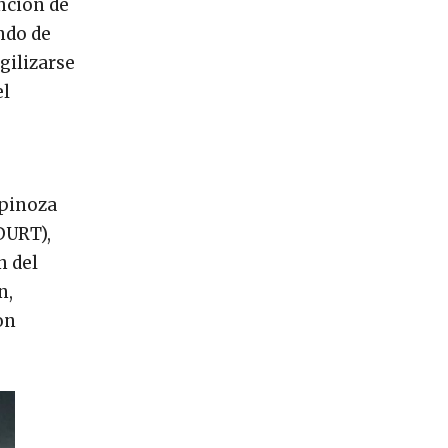
nción de
ndo de
gilizarse
el
spinoza
IDURT),
n del
n,
on