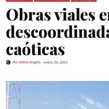
Obras viales e
descoordinada
caóticas
Por
Julieta Aragón
enero 24, 2024