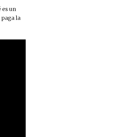
é es un
 paga la