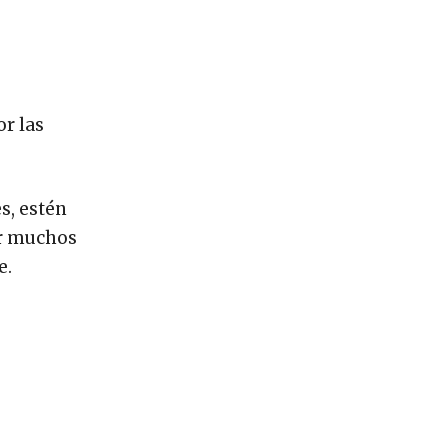
or las
s, estén
or muchos
e.