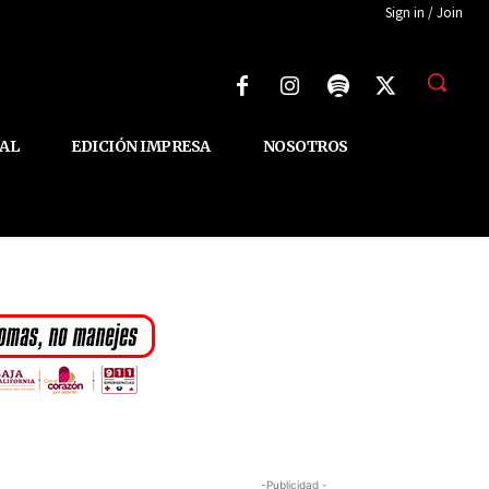
Sign in / Join
AL
EDICIÓN IMPRESA
NOSOTROS
-Publicidad -