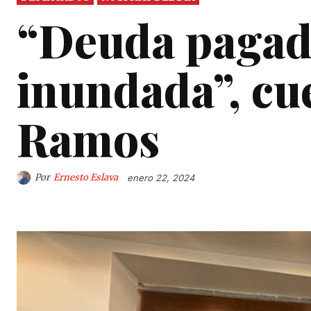
“Deuda pagada
inundada”, cu
Ramos
Por
Ernesto Eslava
enero 22, 2024