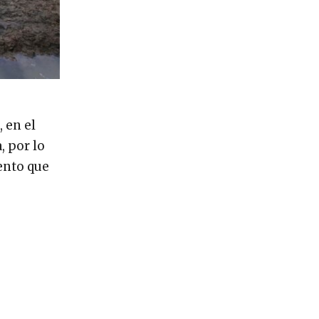
 en el
, por lo
ento que