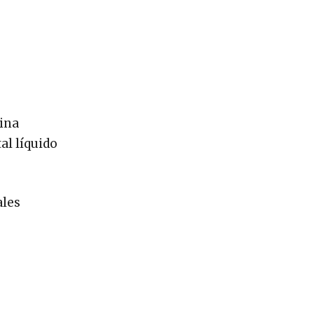
tina
al líquido
ales