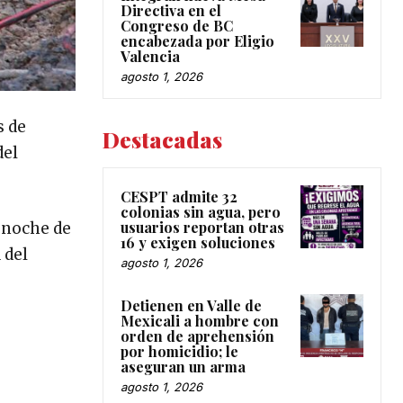
Directiva en el
Congreso de BC
encabezada por Eligio
Valencia
agosto 1, 2026
s de
Destacadas
del
CESPT admite 32
colonias sin agua, pero
usuarios reportan otras
e-noche de
16 y exigen soluciones
 del
agosto 1, 2026
Detienen en Valle de
Mexicali a hombre con
orden de aprehensión
por homicidio; le
aseguran un arma
agosto 1, 2026