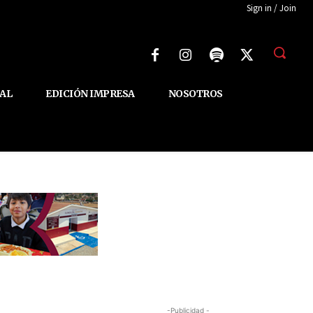
Sign in / Join
AL
EDICIÓN IMPRESA
NOSOTROS
-Publicidad -