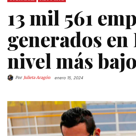
13 mil 561 em
generados en 
nivel más baj
Por
Julieta Aragón
enero 15, 2024