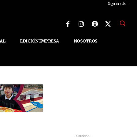
Sign in / Join
AL
EDICIÓN IMPRESA
NOSOTROS
-Publicidad -