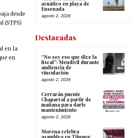
acuático en playa de
Ensenada
baja desde
agosto 2, 2026
al (STPS)
Destacadas
l en la
“No soy eso que dice la
que en
fiscal”: Mendívil durante
audiencia de
vinculación
agosto 2, 2026
Cerrarán puente
Chaparral a partir de
mañana para darle
mantenimiento
agosto 2, 2026
Morena celebra
asamblea en Tijuana;