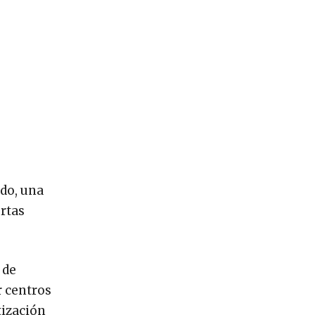
ido, una
rtas
 de
r centros
tización