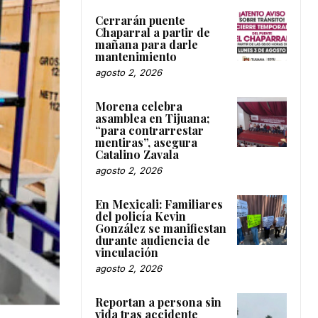
Cerrarán puente
Chaparral a partir de
mañana para darle
mantenimiento
agosto 2, 2026
Morena celebra
asamblea en Tijuana;
“para contrarrestar
mentiras”, asegura
Catalino Zavala
agosto 2, 2026
En Mexicali: Familiares
del policía Kevin
González se manifiestan
durante audiencia de
vinculación
agosto 2, 2026
Reportan a persona sin
vida tras accidente