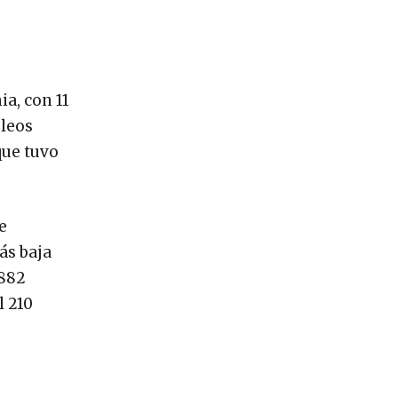
ia, con 11
pleos
que tuvo
e
ás baja
 882
l 210