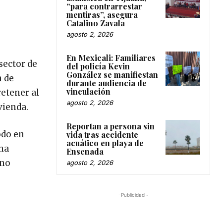
“para contrarrestar
mentiras”, asegura
Catalino Zavala
agosto 2, 2026
En Mexicali: Familiares
sector de
del policía Kevin
González se manifiestan
n de
durante audiencia de
vinculación
etener al
agosto 2, 2026
vienda.
Reportan a persona sin
odo en
vida tras accidente
acuático en playa de
una
Ensenada
 no
agosto 2, 2026
-Publicidad -