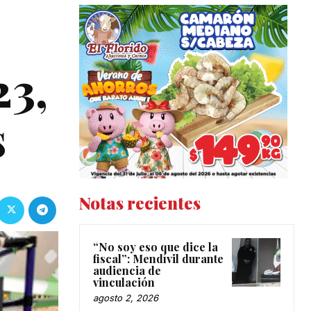
23,
s
Notas recientes
“No soy eso que dice la
fiscal”: Mendívil durante
audiencia de
vinculación
agosto 2, 2026