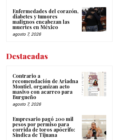
Enfermedades del corazón,
diabetes y tumores
malignos encabezan las
muertes en México
agosto 7, 2026
Destacadas
Contrario a
recomendación de Ariadna
Montiel, organizan acto
masivo con acarreo para
Burgueño
agosto 7, 2026
Empresario pagó 200 mil
pesos por permiso para
corrida de toros apócrifo:
Sindica de Tijuana