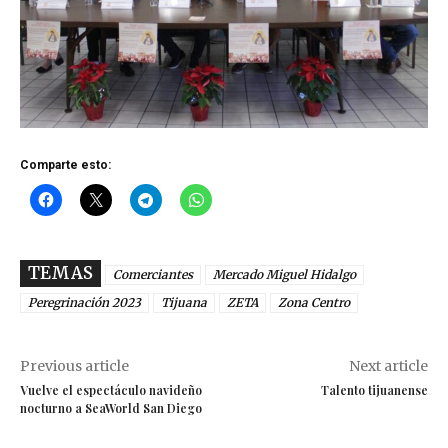
Comparte esto:
TEMAS
Comerciantes
Mercado Miguel Hidalgo
Peregrinación 2023
Tijuana
ZETA
Zona Centro
Previous article
Next article
Vuelve el espectáculo navideño
Talento tijuanense
nocturno a SeaWorld San Diego