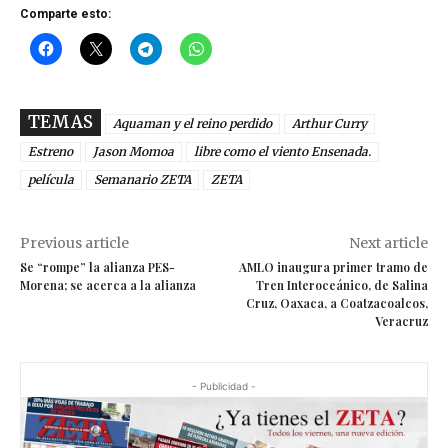
Comparte esto:
TEMAS
Aquaman y el reino perdido
Arthur Curry
Estreno
Jason Momoa
libre como el viento Ensenada.
película
Semanario ZETA
ZETA
Previous article
Next article
Se “rompe” la alianza PES-
AMLO inaugura primer tramo de
Morena; se acerca a la alianza
Tren Interoceánico, de Salina
Cruz, Oaxaca, a Coatzacoalcos,
Veracruz
- Publicidad -