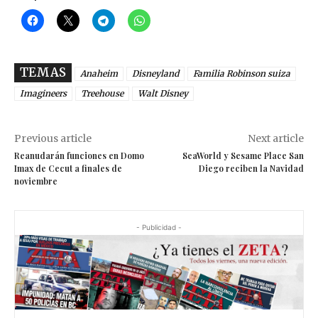
TEMAS
Anaheim
Disneyland
Familia Robinson suiza
Imagineers
Treehouse
Walt Disney
Previous article
Next article
Reanudarán funciones en Domo
SeaWorld y Sesame Place San
Imax de Cecut a finales de
Diego reciben la Navidad
noviembre
- Publicidad -