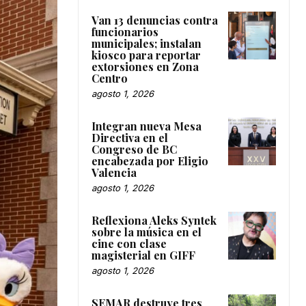
Van 13 denuncias contra
funcionarios
municipales; instalan
kiosco para reportar
extorsiones en Zona
Centro
agosto 1, 2026
Integran nueva Mesa
Directiva en el
Congreso de BC
encabezada por Eligio
Valencia
agosto 1, 2026
Reflexiona Aleks Syntek
sobre la música en el
cine con clase
magisterial en GIFF
agosto 1, 2026
SEMAR destruye tres