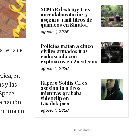
SEMAR destruye tres
narcolaboratorios y
asegura 3 mil litros de
químicos en Sinaloa
agosto 1, 2026
Policías matan a cinco
 feliz de
civiles armados tras
emboscada con
explosivos en Zacatecas
agosto 1, 2026
rica, en
Rapero Soldis C4 es
s y las
asesinado a tiros
mientras grababa
 Space
videoclip en
la nación
Guadalajara
ermina en
agosto 1, 2026
-Publicidad -