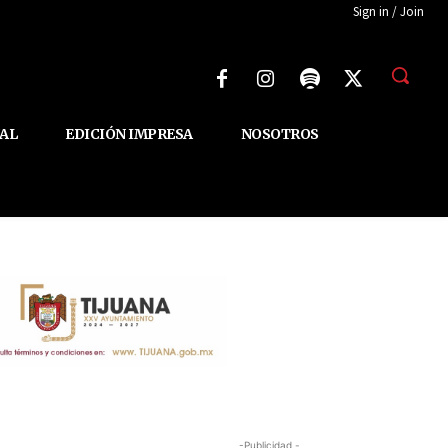
Sign in / Join
AL
EDICIÓN IMPRESA
NOSOTROS
-Publicidad -