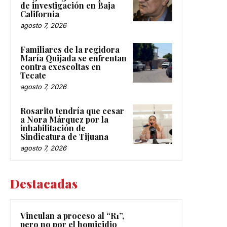
de investigación en Baja
California
agosto 7, 2026
Familiares de la regidora
María Quijada se enfrentan
contra exescoltas en
Tecate
agosto 7, 2026
Rosarito tendría que cesar
a Nora Márquez por la
inhabilitación de
Sindicatura de Tijuana
agosto 7, 2026
Destacadas
Vinculan a proceso al “R1”,
pero no por el homicidio