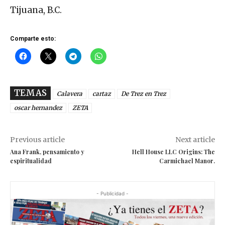
Tijuana, B.C.
Comparte esto:
TEMAS
Calavera
cartaz
De Trez en Trez
oscar hernandez
ZETA
Previous article
Next article
Ana Frank, pensamiento y
Hell House LLC Origins: The
espiritualidad
Carmichael Manor.
- Publicidad -