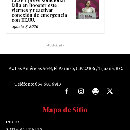
CESPT prevé solucionar
falla en Booster este
viernes y reactivar
conexión de emergencia
con EE.UU.
agosto 7, 2026
-Publicidad -
Av. Las Américas 4633, El Paraíso, C.P. 22106 / Tijuana, B.C.
Teléfono: 664 681 6913
Mapa de Sitio
INICIO
NOTICIAS DEL DÍA