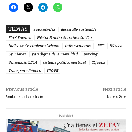
TEMAS
automóviles
desarrollo sostenible
Fidel Fuentes
Héctor Ramón González Cuéllar
Índice de Crecimiento Urbano
infraestructura
ITT
México
Opinionez
paradigma de la movilidad
parking
Semanario ZETA
sistema político electoral
Tijuana
Transporte Público
UNAM
Previous article
Next article
Ventajas del arbitraje
No-é o Si-é
- Publicidad -