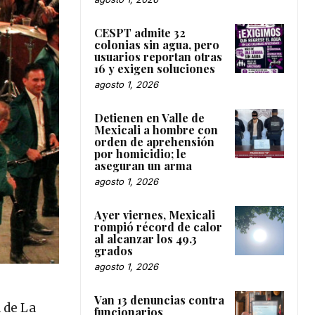
CESPT admite 32
colonias sin agua, pero
usuarios reportan otras
16 y exigen soluciones
agosto 1, 2026
Detienen en Valle de
Mexicali a hombre con
orden de aprehensión
por homicidio; le
aseguran un arma
agosto 1, 2026
Ayer viernes, Mexicali
rompió récord de calor
al alcanzar los 49.3
grados
agosto 1, 2026
Van 13 denuncias contra
 de La
funcionarios