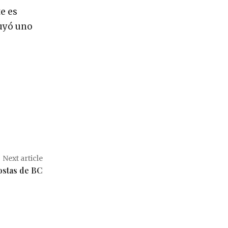
e es
luyó uno
Next article
costas de BC