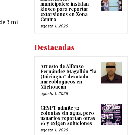
municipales; instalan
kiosco para reportar
extorsiones en Zona
Centro
de 3 mil
agosto 1, 2026
Destacadas
Arresto de Alfonso
Fernández Magallón “la
Quiringua” desatada
narcobloqueos en
Michoacán
agosto 1, 2026
CESPT admite 32
colonias sin agua, pero
usuarios reportan otras
16 y exigen soluciones
agosto 1, 2026