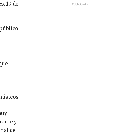
s, 19 de
-Publicidad -
 público
rque
,
músicos.
muy
nente y
inal de