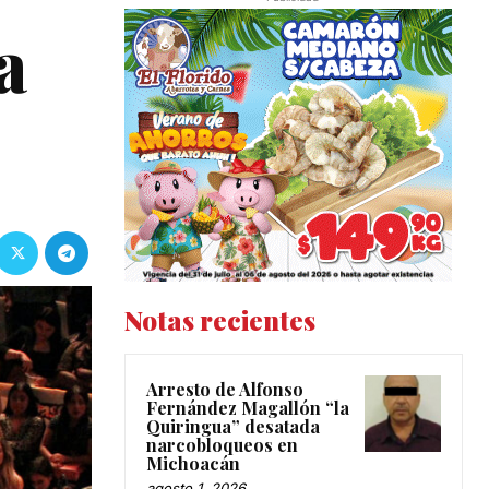
a
Notas recientes
Arresto de Alfonso
Fernández Magallón “la
Quiringua” desatada
narcobloqueos en
Michoacán
agosto 1, 2026