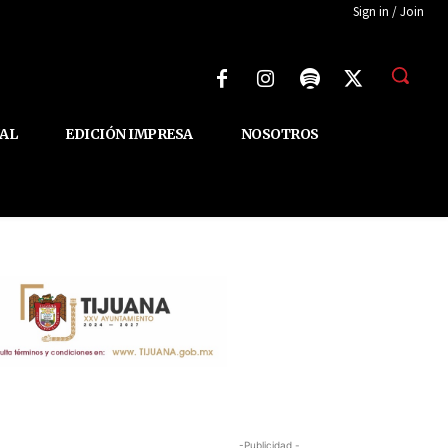
Sign in / Join
AL
EDICIÓN IMPRESA
NOSOTROS
-Publicidad -