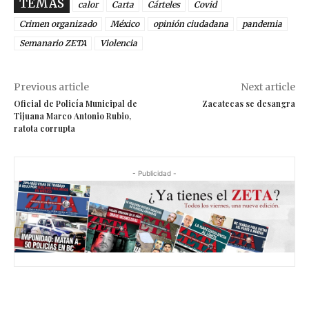
TEMAS
calor
Carta
Cárteles
Covid
Crimen organizado
México
opinión ciudadana
pandemia
Semanario ZETA
Violencia
Previous article
Next article
Oficial de Policía Municipal de
Zacatecas se desangra
Tijuana Marco Antonio Rubio,
ratota corrupta
- Publicidad -