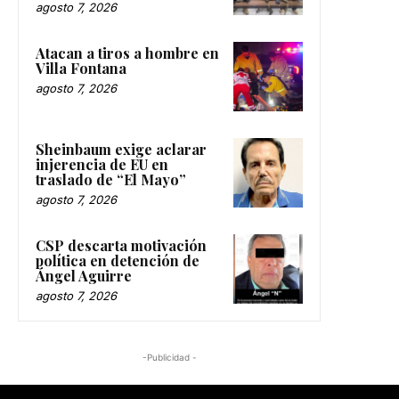
agosto 7, 2026
Atacan a tiros a hombre en
Villa Fontana
agosto 7, 2026
Sheinbaum exige aclarar
injerencia de EU en
traslado de “El Mayo”
agosto 7, 2026
CSP descarta motivación
política en detención de
Ángel Aguirre
agosto 7, 2026
-Publicidad -