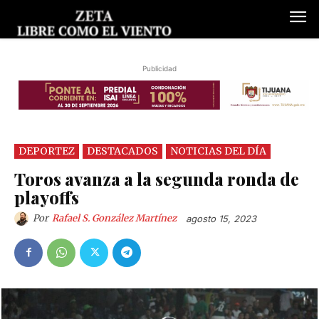
Publicidad
DEPORTEZ
DESTACADOS
NOTICIAS DEL DÍA
Toros avanza a la segunda ronda de
playoffs
Por
Rafael S. González Martínez
agosto 15, 2023