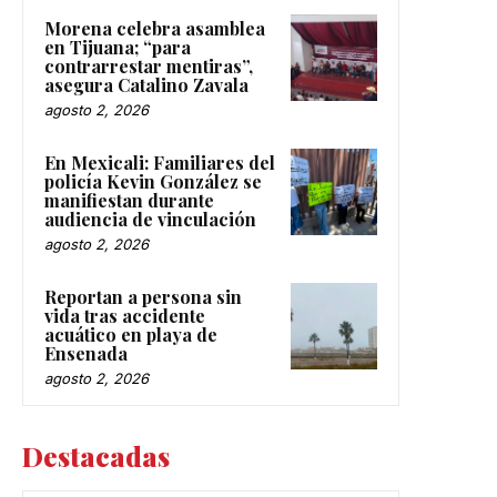
Morena celebra asamblea
en Tijuana; “para
contrarrestar mentiras”,
asegura Catalino Zavala
agosto 2, 2026
En Mexicali: Familiares del
policía Kevin González se
manifiestan durante
audiencia de vinculación
agosto 2, 2026
Reportan a persona sin
vida tras accidente
acuático en playa de
Ensenada
agosto 2, 2026
Destacadas