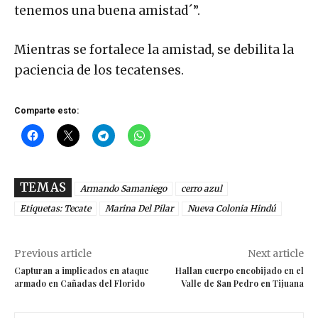
tenemos una buena amistad´”.
Mientras se fortalece la amistad, se debilita la
paciencia de los tecatenses.
Comparte esto:
TEMAS
Armando Samaniego
cerro azul
Etiquetas: Tecate
Marina Del Pilar
Nueva Colonia Hindú
Previous article
Next article
Capturan a implicados en ataque
Hallan cuerpo encobijado en el
armado en Cañadas del Florido
Valle de San Pedro en Tijuana