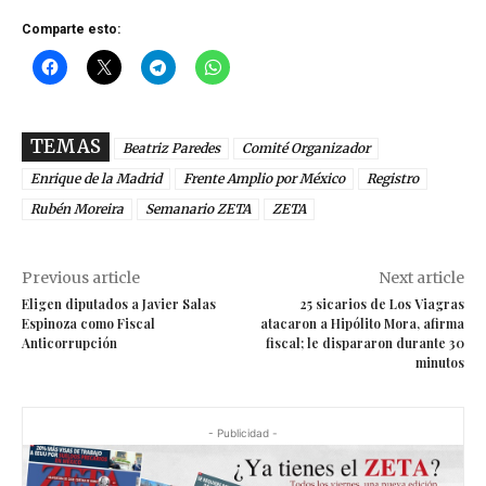
Comparte esto:
TEMAS
Beatriz Paredes
Comité Organizador
Enrique de la Madrid
Frente Amplio por México
Registro
Rubén Moreira
Semanario ZETA
ZETA
Previous article
Next article
Eligen diputados a Javier Salas
25 sicarios de Los Viagras
Espinoza como Fiscal
atacaron a Hipólito Mora, afirma
Anticorrupción
fiscal; le dispararon durante 30
minutos
- Publicidad -