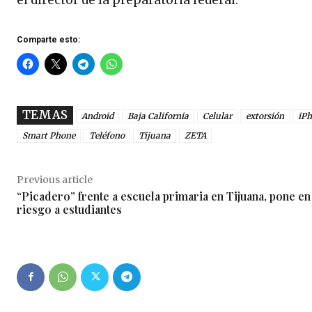
Comparte esto:
TEMAS
Android
Baja California
Celular
extorsión
iP
Smart Phone
Teléfono
Tijuana
ZETA
Previous article
“Picadero” frente a escuela primaria en Tijuana, pone en
riesgo a estudiantes