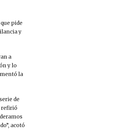
 que pide
ilancia y
van a
ón y lo
ementó la
serie de
refirió
sideramos
do”, acotó