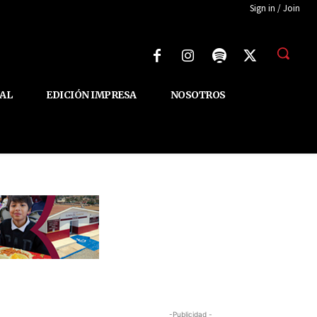
Sign in / Join
AL
EDICIÓN IMPRESA
NOSOTROS
-Publicidad -