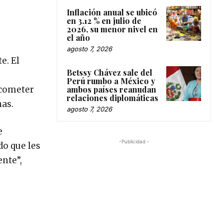
Inflación anual se ubicó
en 3.12 % en julio de
2026, su menor nivel en
el año
agosto 7, 2026
e. El
Betssy Chávez sale del
Perú rumbo a México y
ambos países reanudan
 cometer
relaciones diplomáticas
nas.
agosto 7, 2026
e
-Publicidad -
do que les
ente”,