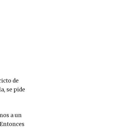
ricto de
a, se pide
mos a un
. Entonces