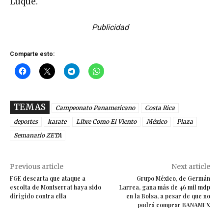
Luque.
Publicidad
Comparte esto:
TEMAS
Campeonato Panamericano
Costa Rica
deportes
karate
Libre Como El Viento
México
Plaza
Semanario ZETA
Previous article
Next article
FGE descarta que ataque a
Grupo México, de Germán
escolta de Montserrat haya sido
Larrea, gana más de 46 mil mdp
dirigido contra ella
en la Bolsa, a pesar de que no
podrá comprar BANAMEX