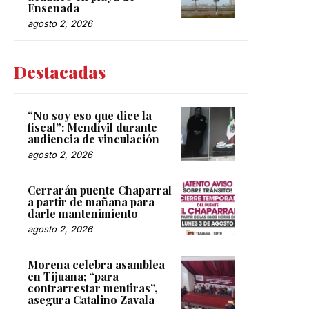
Ensenada
agosto 2, 2026
Destacadas
“No soy eso que dice la
fiscal”: Mendívil durante
audiencia de vinculación
agosto 2, 2026
Cerrarán puente Chaparral
a partir de mañana para
darle mantenimiento
agosto 2, 2026
Morena celebra asamblea
en Tijuana; “para
contrarrestar mentiras”,
asegura Catalino Zavala