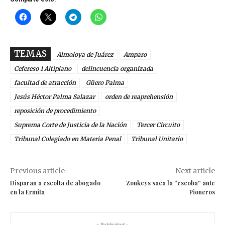
TEMAS
Almoloya de Juárez
Amparo
Cefereso 1 Altiplano
delincuencia organizada
facultad de atracción
Güero Palma
Jesús Héctor Palma Salazar
orden de reaprehensión
reposición de procedimiento
Suprema Corte de Justicia de la Nación
Tercer Circuito
Tribunal Colegiado en Materia Penal
Tribunal Unitario
Previous article
Next article
Disparan a escolta de abogado
Zonkeys saca la “escoba” ante
en la Ermita
Pioneros
- Publicidad -