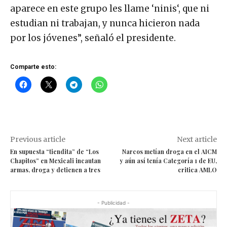
aparece en este grupo les llame ‘ninis‘, que ni
estudian ni trabajan, y nunca hicieron nada
por los jóvenes”, señaló el presidente.
Comparte esto:
Previous article
Next article
En supuesta “tiendita” de “Los
Narcos metían droga en el AICM
Chapitos” en Mexicali incautan
y aún así tenía Categoría 1 de EU,
armas, droga y detienen a tres
critica AMLO
- Publicidad -