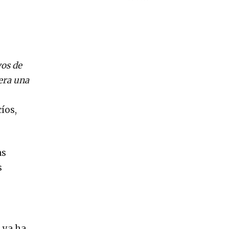
vos de
era una
íos,
as
s
 ya ha