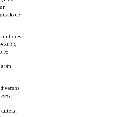
 un
ximado de
3 millones
de 2022,
idez.
narán
 diversos
zteca,
 ante la