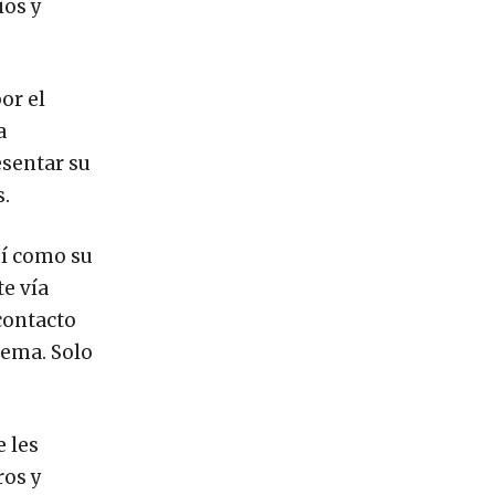
ios y
or el
a
esentar su
s.
sí como su
te vía
 contacto
lema. Solo
 les
ros y