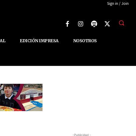
Sign in / Join
AL
EDICIÓN IMPRESA
NOSOTROS
-Publicidad -