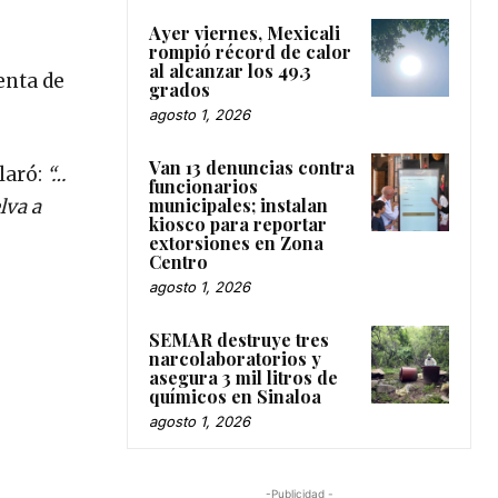
Ayer viernes, Mexicali
rompió récord de calor
al alcanzar los 49.3
nta de
grados
agosto 1, 2026
Van 13 denuncias contra
laró:
“…
funcionarios
municipales; instalan
lva a
kiosco para reportar
extorsiones en Zona
Centro
agosto 1, 2026
SEMAR destruye tres
narcolaboratorios y
asegura 3 mil litros de
químicos en Sinaloa
agosto 1, 2026
-Publicidad -