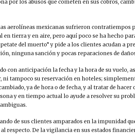
iona por los abusos que cometen en sus cobros, camb
, las aerolíneas mexicanas sufrieron contratiempos p
al en tierra y en aire, pero aquí poco se ha hecho par
petate del muerto” y pide a los clientes acudan a pr
ción, ninguna sanción y pocas reparaciones de daño
o con anticipación la fecha y la hora de su vuelo, a
ar, ni tampoco su reservación en hoteles; simplemen
 cambiado, ya de hora o de fecha, y al tratar de hacer
rsona y en tiempo actual lo ayude a resolver su prob
 ambiguas.
ando de sus clientes amparados en la impunidad que
al respecto. De la vigilancia en sus estados financie