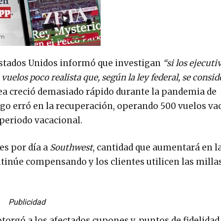
Estados Unidos informó que investigan
“si los ejecuti
elos poco realista que, según la ley federal, se consid
ínea creció demasiado rápido durante la pandemia de
ego erró en la recuperación, operando 500 vuelos vac
 periodo vacacional.
es por día a
Southwest
, cantidad que aumentará en l
inúe compensando y los clientes utilicen las milla
Publicidad
torgó a los afectados cupones y puntos de fidelidad,