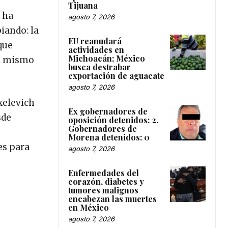
Tijuana
e ha
agosto 7, 2026
biando: la
EU reanudará
que
actividades en
Michoacán; México
al mismo
busca destrabar
exportación de aguacate
agosto 7, 2026
kelevich
Ex gobernadores de
sde
oposición detenidos: 2.
Gobernadores de
Morena detenidos: 0
es para
agosto 7, 2026
.
Enfermedades del
corazón, diabetes y
tumores malignos
encabezan las muertes
en México
agosto 7, 2026