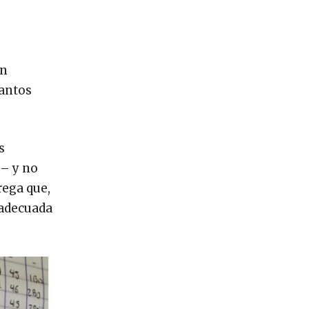
un
tantos
s
e– y no
rega que,
 adecuada