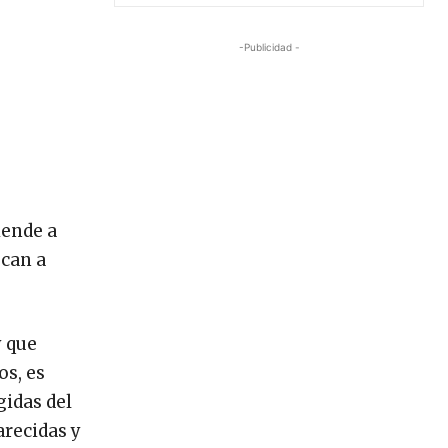
-Publicidad -
iende a
scan a
y que
os, es
gidas del
arecidas y