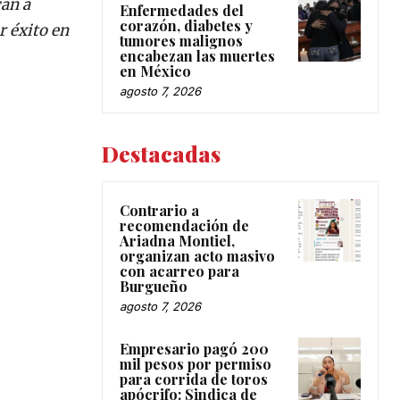
can a
Enfermedades del
corazón, diabetes y
r éxito en
tumores malignos
encabezan las muertes
en México
agosto 7, 2026
Destacadas
Contrario a
recomendación de
Ariadna Montiel,
organizan acto masivo
con acarreo para
Burgueño
agosto 7, 2026
Empresario pagó 200
mil pesos por permiso
para corrida de toros
apócrifo: Sindica de