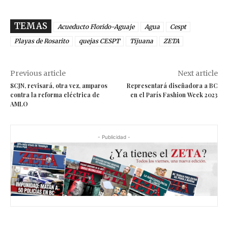
TEMAS
Acueducto Florido-Aguaje
Agua
Cespt
Playas de Rosarito
quejas CESPT
Tijuana
ZETA
Previous article
Next article
SCJN, revisará, otra vez, amparos
Representará diseñadora a BC
contra la reforma eléctrica de
en el París Fashion Week 2023
AMLO
- Publicidad -