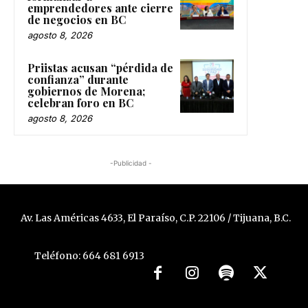
emprendedores ante cierre
de negocios en BC
agosto 8, 2026
Priistas acusan “pérdida de
confianza” durante
gobiernos de Morena;
celebran foro en BC
agosto 8, 2026
-Publicidad -
Av. Las Américas 4633, El Paraíso, C.P. 22106 / Tijuana, B.C.
Teléfono: 664 681 6913