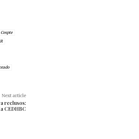
Cespte
R
orado
Next article
a reclusos:
e la CEDHBC