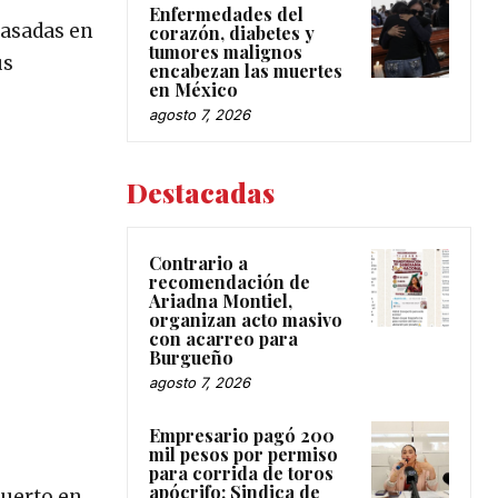
Enfermedades del
pasadas en
corazón, diabetes y
tumores malignos
us
encabezan las muertes
en México
agosto 7, 2026
Destacadas
Contrario a
recomendación de
Ariadna Montiel,
organizan acto masivo
con acarreo para
Burgueño
agosto 7, 2026
Empresario pagó 200
mil pesos por permiso
para corrida de toros
apócrifo: Sindica de
muerto en