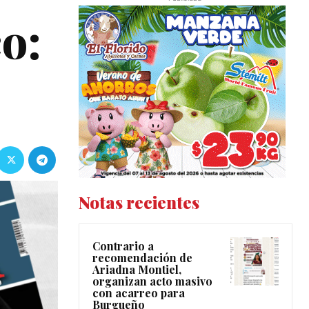
o:
Notas recientes
Contrario a
recomendación de
Ariadna Montiel,
organizan acto masivo
con acarreo para
Burgueño