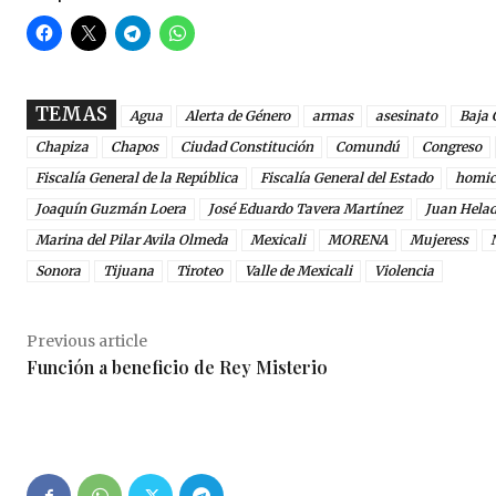
TEMAS
Agua
Alerta de Género
armas
asesinato
Baja 
Chapiza
Chapos
Ciudad Constitución
Comundú
Congreso
Fiscalía General de la República
Fiscalía General del Estado
homic
Joaquín Guzmán Loera
José Eduardo Tavera Martínez
Juan Helad
Marina del Pilar Avila Olmeda
Mexicali
MORENA
Mujeress
Sonora
Tijuana
Tiroteo
Valle de Mexicali
Violencia
Previous article
Función a beneficio de Rey Misterio