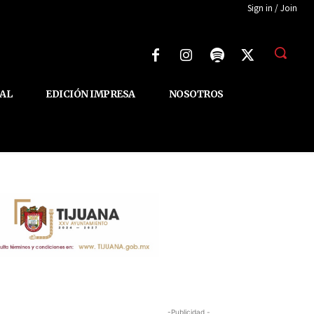
Sign in / Join
AL
EDICIÓN IMPRESA
NOSOTROS
-Publicidad -