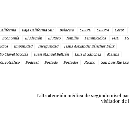
California
Baja California Sur
Balacera
CESPE
CESPM
Cespt
Economía
El Alacrán
El Ruso
familia
Feminicidios
FGE
FG
idios
impunidad
Inseguridad
Jesús Alexander Sánchez Félix
io Clavel Nicolás
Juan Manuel Beltrán
Luis B. Sànchez
Marina
Narcotráfico
Podcast
Portada
Portadas
Recibo
San Luis Río Col
Falta atención médica de segundo nivel par
visitador d