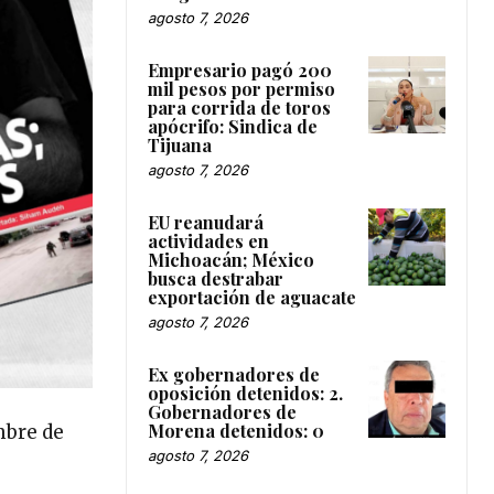
agosto 7, 2026
Empresario pagó 200
mil pesos por permiso
para corrida de toros
apócrifo: Sindica de
Tijuana
agosto 7, 2026
EU reanudará
actividades en
Michoacán; México
busca destrabar
exportación de aguacate
agosto 7, 2026
Ex gobernadores de
oposición detenidos: 2.
Gobernadores de
Morena detenidos: 0
mbre de
agosto 7, 2026