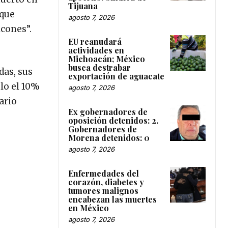
Tijuana
 que
agosto 7, 2026
lcones”.
EU reanudará
actividades en
Michoacán; México
busca destrabar
das, sus
exportación de aguacate
lo el 10%
agosto 7, 2026
ario
Ex gobernadores de
oposición detenidos: 2.
Gobernadores de
Morena detenidos: 0
agosto 7, 2026
Enfermedades del
corazón, diabetes y
tumores malignos
encabezan las muertes
en México
agosto 7, 2026