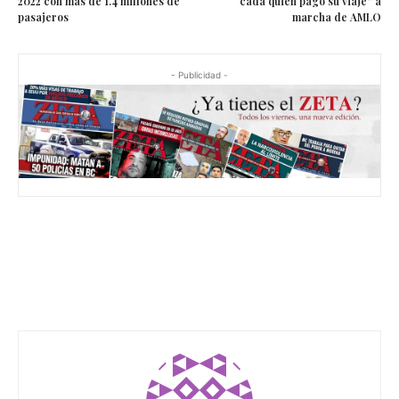
2022 con más de 1.4 millones de
“cada quien pagó su viaje” a
pasajeros
marcha de AMLO
- Publicidad -