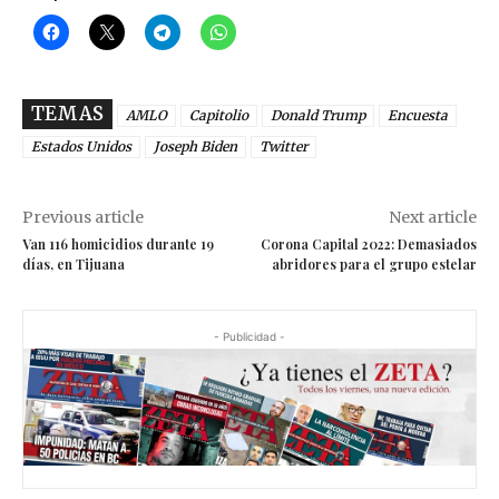
TEMAS
AMLO
Capitolio
Donald Trump
Encuesta
Estados Unidos
Joseph Biden
Twitter
Previous article
Next article
Van 116 homicidios durante 19
Corona Capital 2022: Demasiados
días, en Tijuana
abridores para el grupo estelar
- Publicidad -