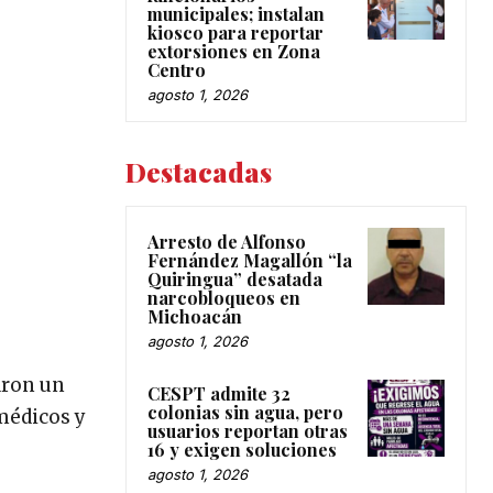
municipales; instalan
kiosco para reportar
extorsiones en Zona
Centro
agosto 1, 2026
Destacadas
Arresto de Alfonso
Fernández Magallón “la
Quiringua” desatada
narcobloqueos en
Michoacán
agosto 1, 2026
aron un
CESPT admite 32
colonias sin agua, pero
médicos y
usuarios reportan otras
16 y exigen soluciones
agosto 1, 2026