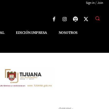
Sign in / Join
AL
EDICIÓN IMPRESA
NOSOTROS
-Publicidad -