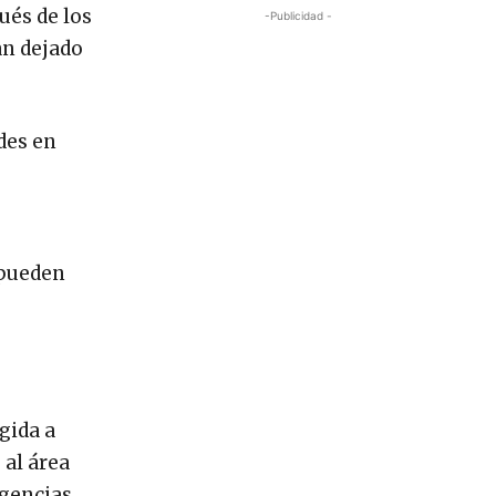
ués de los
-Publicidad -
an dejado
des en
 pueden
gida a
 al área
gencias.