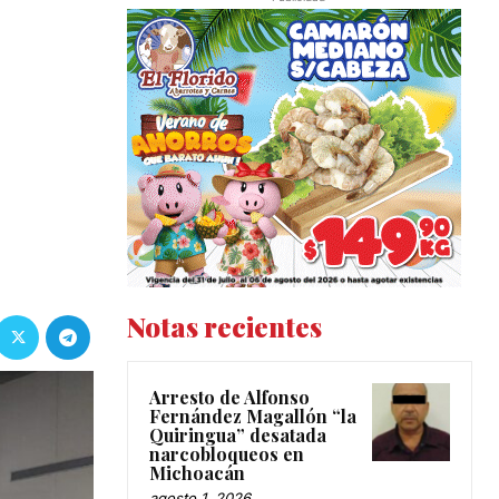
Notas recientes
Arresto de Alfonso
Fernández Magallón “la
Quiringua” desatada
narcobloqueos en
Michoacán
agosto 1, 2026