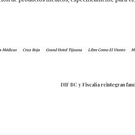
s Médicas
Cruz Roja
Grand Hotel Tijuana
Libre Como El Viento
M
DIF BC y Fiscalía reintegran fam