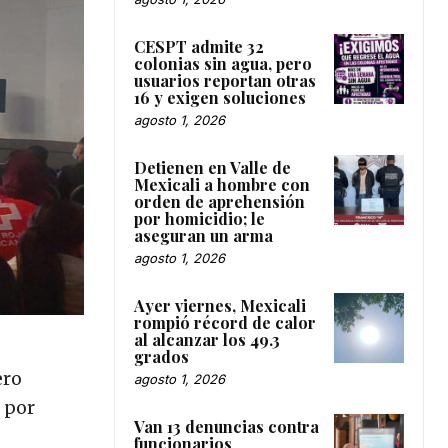
CESPT admite 32
colonias sin agua, pero
usuarios reportan otras
16 y exigen soluciones
agosto 1, 2026
Detienen en Valle de
Mexicali a hombre con
orden de aprehensión
por homicidio; le
aseguran un arma
agosto 1, 2026
Ayer viernes, Mexicali
rompió récord de calor
al alcanzar los 49.3
grados
ero
agosto 1, 2026
 por
Van 13 denuncias contra
funcionarios