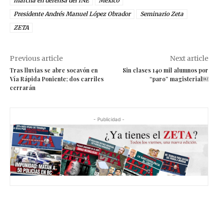
marcha en defensa del INE
México
Presidente Andrés Manuel López Obrador
Seminario Zeta
ZETA
Previous article
Next article
Tras lluvias se abre socavón en
Sin clases 140 mil alumnos por
Vía Rápida Poniente; dos carriles
“paro” magisterial￼
cerrarán
- Publicidad -