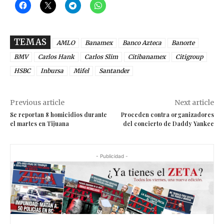
TEMAS
AMLO
Banamex
Banco Azteca
Banorte
BMV
Carlos Hank
Carlos Slim
Citibanamex
Citigroup
HSBC
Inbursa
Mifel
Santander
Previous article
Next article
Se reportan 8 homicidios durante
Proceden contra organizadores
el martes en Tijuana
del concierto de Daddy Yankee
- Publicidad -