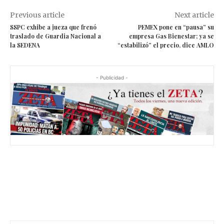
Previous article
Next article
SSPC exhibe a jueza que frenó
PEMEX pone en “pausa” su
traslado de Guardia Nacional a
empresa Gas Bienestar; ya se
la SEDENA
“estabilizó” el precio, dice AMLO
- Publicidad -