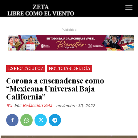
Publicidad
ESPECTÁCULOZ
NOTICIAS DEL DÍA
Corona a ensenadense como
“Mexicana Universal Baja
California”
Por
Redacción Zeta
noviembre 30, 2022