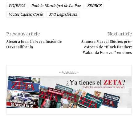
PGJEBCS
Policía Municipal de La Paz
SEPBCS
Víctor Castro Cosío
XVI Legislatura
Previous article
Next article
Atesora Juan Cabrera fusión de
Anuncia Marvel Studios pre-
Oaxacalifornia
estreno de “Black Panther:
Wakanda Forever” en cines
- Publicidad -