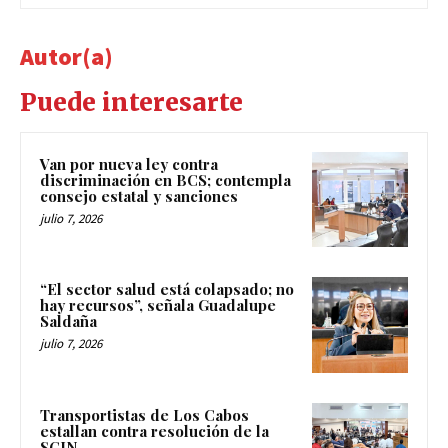
Autor(a)
Puede interesarte
Van por nueva ley contra
discriminación en BCS; contempla
consejo estatal y sanciones
julio 7, 2026
“El sector salud está colapsado; no
hay recursos”, señala Guadalupe
Saldaña
julio 7, 2026
Transportistas de Los Cabos
estallan contra resolución de la
SCJN