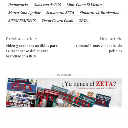
Democracia
Gobierno de BCS
Libre Como El Viento
Marco Cota Aguilar
Semanario ZETA
Sindicato de Burócratas
SUTSPEMIDBCS
Víctor Castro Cosío
ZETA
Previous article
Next article
Piden ganaderos medidas para
Comondú: más violencia, sin
evitar ingreso del gusano
policías
barrenador a BCS
- Publicidad -