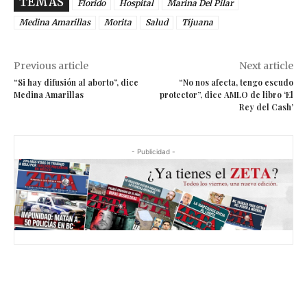
TEMAS
Florido
Hospital
Marina Del Pilar
Medina Amarillas
Morita
Salud
Tijuana
Previous article
Next article
“Si hay difusión al aborto”, dice
“No nos afecta, tengo escudo
Medina Amarillas
protector”, dice AMLO de libro ‘El
Rey del Cash’
- Publicidad -