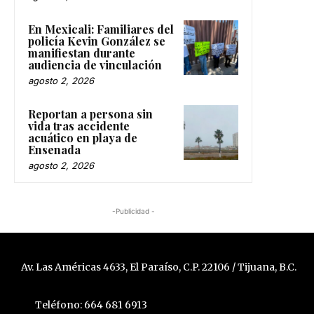
En Mexicali: Familiares del
policía Kevin González se
manifiestan durante
audiencia de vinculación
agosto 2, 2026
Reportan a persona sin
vida tras accidente
acuático en playa de
Ensenada
agosto 2, 2026
-Publicidad -
Av. Las Américas 4633, El Paraíso, C.P. 22106 / Tijuana, B.C.
Teléfono: 664 681 6913