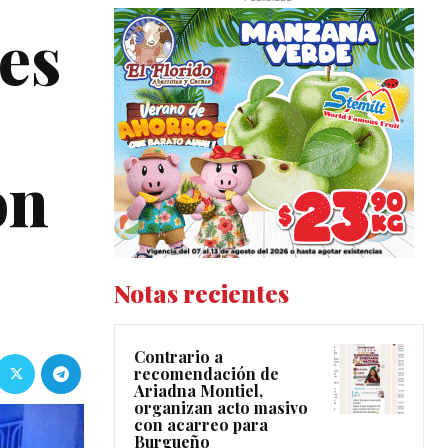
es
on
Notas recientes
Contrario a
recomendación de
Ariadna Montiel,
organizan acto masivo
con acarreo para
Burgueño