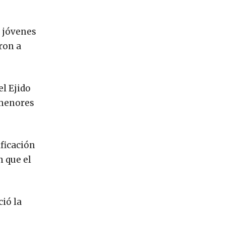
s jóvenes
ron a
el Ejido
 menores
ficación
n que el
ió la