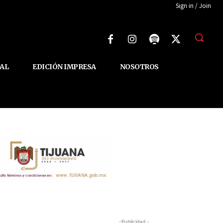
Sign in / Join
AL
EDICIÓN IMPRESA
NOSOTROS
-Publicidad -