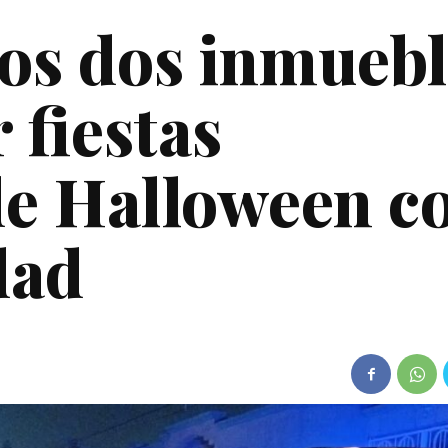
os dos inmuebl
 fiestas
de Halloween c
dad