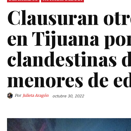
Clausuran otr
en Tijuana por
clandestinas 
menores de e
Por
Julieta Aragón
octubre 30, 2022