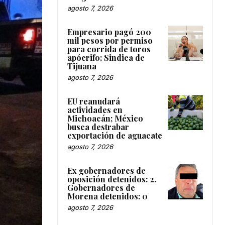
agosto 7, 2026
Empresario pagó 200
mil pesos por permiso
para corrida de toros
apócrifo: Sindica de
Tijuana
agosto 7, 2026
EU reanudará
actividades en
Michoacán; México
busca destrabar
exportación de aguacate
agosto 7, 2026
Ex gobernadores de
oposición detenidos: 2.
Gobernadores de
Morena detenidos: 0
agosto 7, 2026