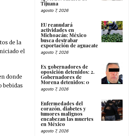
Tijuana
agosto 7, 2026
EU reanudará
actividades en
Michoacán; México
busca destrabar
tos de la
exportación de aguacate
niciado el
agosto 7, 2026
Ex gobernadores de
oposición detenidos: 2.
 en donde
Gobernadores de
Morena detenidos: 0
o bebidas
agosto 7, 2026
Enfermedades del
corazón, diabetes y
tumores malignos
encabezan las muertes
en México
agosto 7, 2026