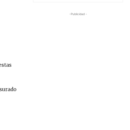
-Publicidad -
estas
usurado