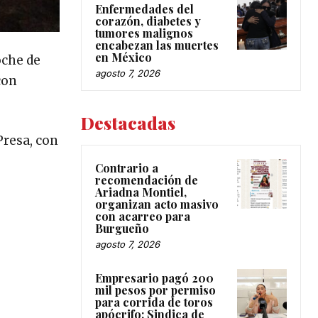
Enfermedades del
corazón, diabetes y
tumores malignos
encabezan las muertes
en México
oche de
agosto 7, 2026
con
Destacadas
Presa, con
Contrario a
recomendación de
Ariadna Montiel,
organizan acto masivo
con acarreo para
Burgueño
agosto 7, 2026
Empresario pagó 200
mil pesos por permiso
para corrida de toros
apócrifo: Sindica de