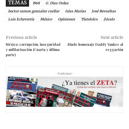
TEMAS
1968
G. Díaz Ordaz
hector ramon gonzalez cuellar
Islas Marías
José Revueltas
Luis Echeverría
México
Opinionez
Tlatelolco
Zócalo
Previous article
Next article
México: corrupción, inseguridad
Rinde homenaje Daddy Yankee al
y militarización (Cuarta y última
reggaetón
parte)
- Publicidad -