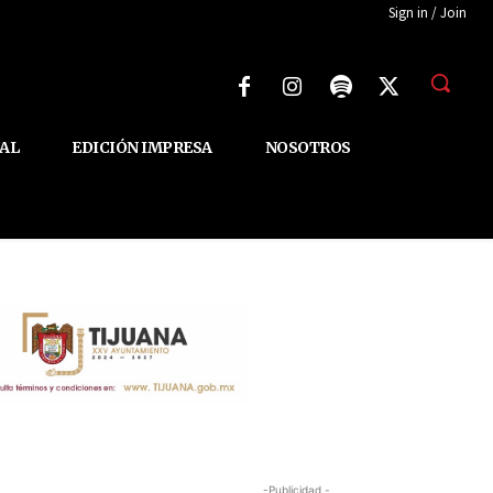
Sign in / Join
AL
EDICIÓN IMPRESA
NOSOTROS
-Publicidad -