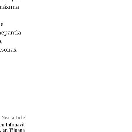
d máxima
de
anepantla
,
rsonas.
Next article
en Infonavit
, en Tijuana