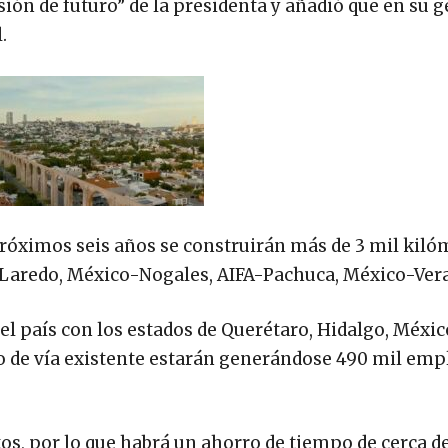
ión de futuro” de la presidenta y añadió que en su g
.
os próximos seis años se construirán más de 3 mil kil
 Laredo, México-Nogales, AIFA-Pachuca, México-Ver
el país con los estados de Querétaro, Hidalgo, Méxic
 de vía existente estarán generándose 490 mil empl
os, por lo que habrá un ahorro de tiempo de cerca d