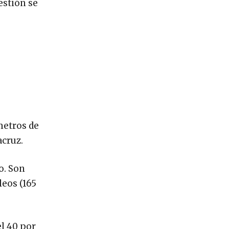
estión se
ómetros de
acruz.
o. Son
eos (165
el 40 por