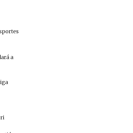
nsportes
ará a
siga
ri