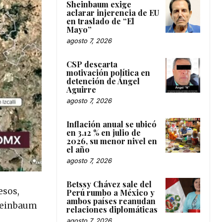
Sheinbaum exige
aclarar injerencia de EU
en traslado de “El
Mayo”
agosto 7, 2026
CSP descarta
motivación política en
detención de Ángel
Aguirre
agosto 7, 2026
Inflación anual se ubicó
en 3.12 % en julio de
2026, su menor nivel en
el año
agosto 7, 2026
Betssy Chávez sale del
esos,
Perú rumbo a México y
ambos países reanudan
Sheinbaum
relaciones diplomáticas
agosto 7, 2026