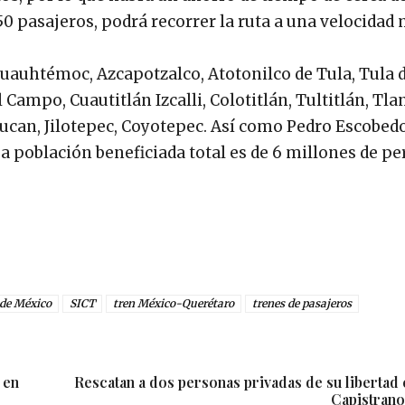
450 pasajeros, podrá recorrer la ruta a una velocida
uauhtémoc, Azcapotzalco, Atotonilco de Tula, Tula 
l Campo, Cuautitlán Izcalli, Colotitlán, Tultitlán, Tl
ucan, Jilotepec, Coyotepec. Así como Pedro Escobedo
La población beneficiada total es de 6 millones de pe
 de México
SICT
tren México-Querétaro
trenes de pasajeros
 en
Rescatan a dos personas privadas de su libertad 
Capistrano