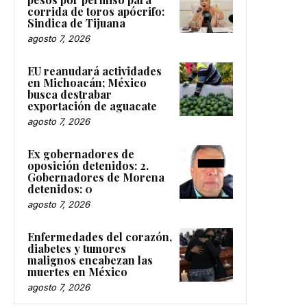
corrida de toros apócrifo:
Sindica de Tijuana
agosto 7, 2026
EU reanudará actividades
en Michoacán; México
busca destrabar
exportación de aguacate
agosto 7, 2026
Ex gobernadores de
oposición detenidos: 2.
Gobernadores de Morena
detenidos: 0
agosto 7, 2026
Enfermedades del corazón,
diabetes y tumores
malignos encabezan las
muertes en México
agosto 7, 2026