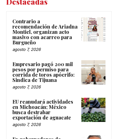
Destacadas
Contrario a
recomendación de Ariadna
Montiel, organizan acto
masivo con acarreo para
Burgueño
agosto 7, 2026
Empresario pagó 200 mil
pesos por permiso para
corrida de toros apócrifo:
Sindica de Tijuana
agosto 7, 2026
EU reanudará actividades
en Michoacán; México
busca destrabar
exportación de aguacate
agosto 7, 2026