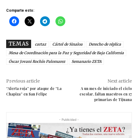
Comparte esto:
TEMAS
cartaz
Cártel de Sinaloa
Derecho de réplica
Mesa de Coordinación para la Paz y Seguridad de Baja California
Óscar Jovani Rochín Palomarez
Semanario ZETA
Previous article
Next article
“Alerta roja” por ataque de “La
A un mes de iniciado el ciclo
Chapiza” en San Felipe
escolar, faltan maestros en 17
primarias de Tijuana
- Publicidad -