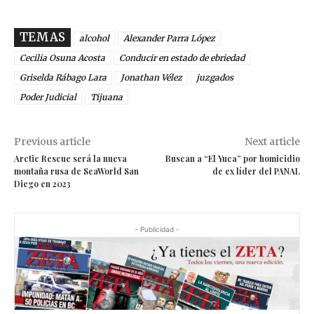
TEMAS
alcohol
Alexander Parra López
Cecilia Osuna Acosta
Conducir en estado de ebriedad
Griselda Rábago Lara
Jonathan Vélez
juzgados
Poder Judicial
Tijuana
Previous article
Next article
Arctic Rescue será la nueva
Buscan a “El Yuca” por homicidio
montaña rusa de SeaWorld San
de ex líder del PANAL
Diego en 2023
- Publicidad -