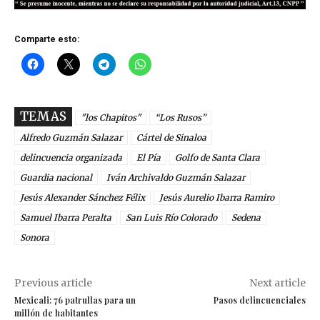
Comparte esto:
TEMAS
"los Chapitos"
“Los Rusos”
Alfredo Guzmán Salazar
Cártel de Sinaloa
delincuencia organizada
El Pía
Golfo de Santa Clara
Guardia nacional
Iván Archivaldo Guzmán Salazar
Jesús Alexander Sánchez Félix
Jesús Aurelio Ibarra Ramiro
Samuel Ibarra Peralta
San Luis Río Colorado
Sedena
Sonora
Previous article
Next article
Mexicali: 76 patrullas para un
Pasos delincuenciales
millón de habitantes