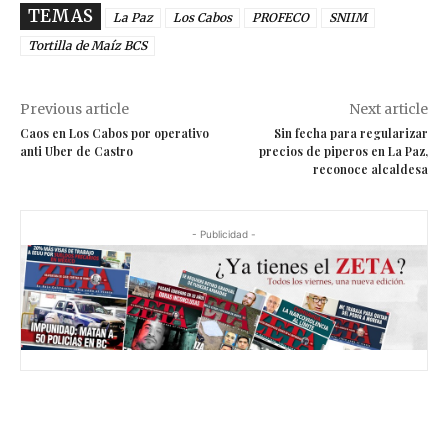
TEMAS
La Paz
Los Cabos
PROFECO
SNIIM
Tortilla de Maíz BCS
Previous article
Next article
Caos en Los Cabos por operativo
Sin fecha para regularizar
anti Uber de Castro
precios de piperos en La Paz,
reconoce alcaldesa
- Publicidad -