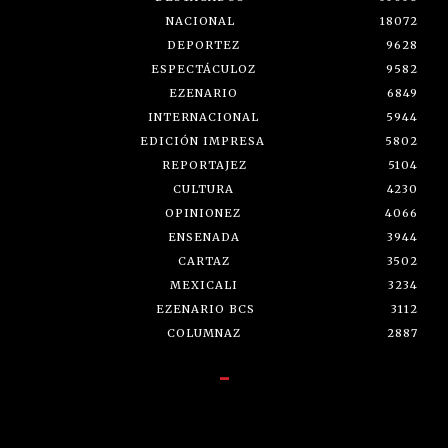
NACIONAL
18072
DEPORTEZ
9628
ESPECTÁCULOZ
9582
EZENARIO
6849
INTERNACIONAL
5944
EDICIÓN IMPRESA
5802
REPORTAJEZ
5104
CULTURA
4230
OPINIONEZ
4066
ENSENADA
3944
CARTAZ
3502
MEXICALI
3234
EZENARIO BCS
3112
COLUMNAZ
2887
-