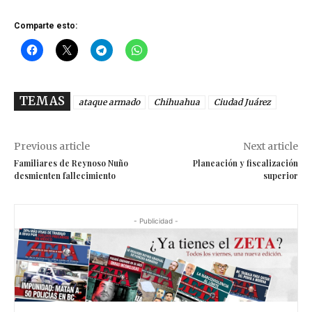
Comparte esto:
TEMAS
ataque armado
Chihuahua
Ciudad Juárez
Previous article
Next article
Familiares de Reynoso Nuño
Planeación y fiscalización
desmienten fallecimiento
superior
- Publicidad -