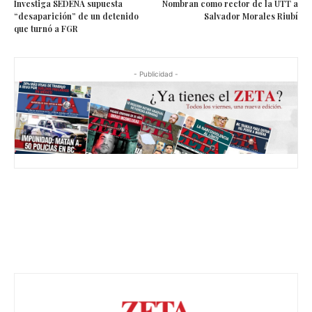
Investiga SEDENA supuesta
Nombran como rector de la UTT a
“desaparición” de un detenido
Salvador Morales Riubí
que turnó a FGR
- Publicidad -