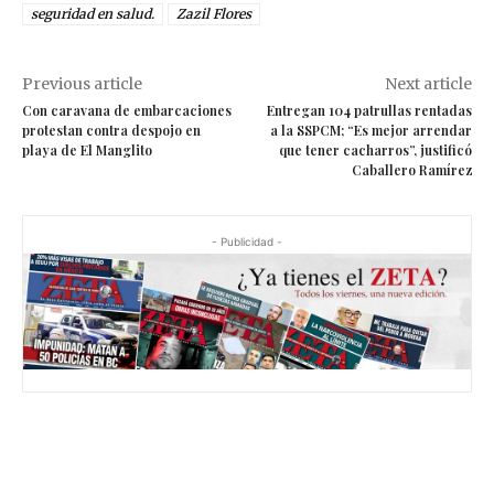
seguridad en salud.
Zazil Flores
Previous article
Next article
Con caravana de embarcaciones
Entregan 104 patrullas rentadas
protestan contra despojo en
a la SSPCM; “Es mejor arrendar
playa de El Manglito
que tener cacharros”, justificó
Caballero Ramírez
- Publicidad -