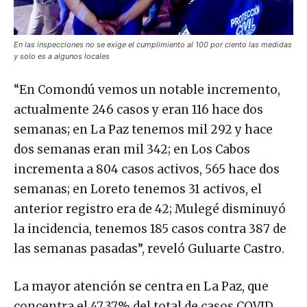
En las inspecciones no se exige el cumplimiento al 100 por ciento las medidas
y solo es a algunos locales
“En Comondú vemos un notable incremento,
actualmente 246 casos y eran 116 hace dos
semanas; en La Paz tenemos mil 292 y hace
dos semanas eran mil 342; en Los Cabos
incrementa a 804 casos activos, 565 hace dos
semanas; en Loreto tenemos 31 activos, el
anterior registro era de 42; Mulegé disminuyó
la incidencia, tenemos 185 casos contra 387 de
las semanas pasadas”, reveló Guluarte Castro.
La mayor atención se centra en La Paz, que
concentra el 47.37% del total de casos COVID,