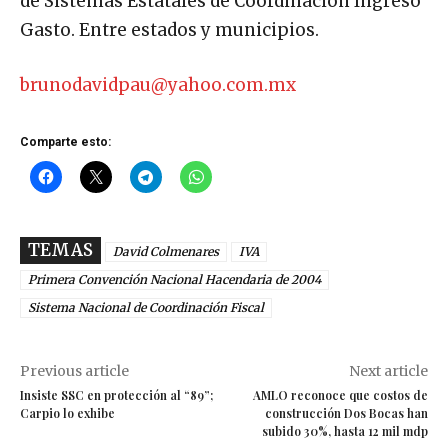
de Sistemas Estatales de Coordinación Ingreso
Gasto. Entre estados y municipios.
brunodavidpau@yahoo.com.mx
Comparte esto:
TEMAS
David Colmenares
IVA
Primera Convención Nacional Hacendaria de 2004
Sistema Nacional de Coordinación Fiscal
Previous article
Next article
Insiste SSC en protección al “89”;
AMLO reconoce que costos de
Carpio lo exhibe
construcción Dos Bocas han
subido 30%, hasta 12 mil mdp