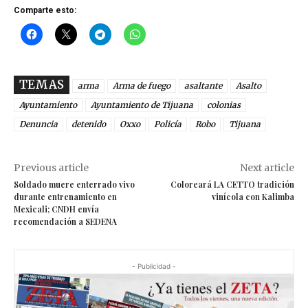
Comparte esto:
TEMAS
arma
Arma de fuego
asaltante
Asalto
Ayuntamiento
Ayuntamiento de Tijuana
colonias
Denuncia
detenido
Oxxo
Policía
Robo
Tijuana
Previous article
Next article
Soldado muere enterrado vivo
Coloreará LA CETTO tradición
durante entrenamiento en
vinícola con Kalimba
Mexicali; CNDH envía
recomendación a SEDENA
- Publicidad -