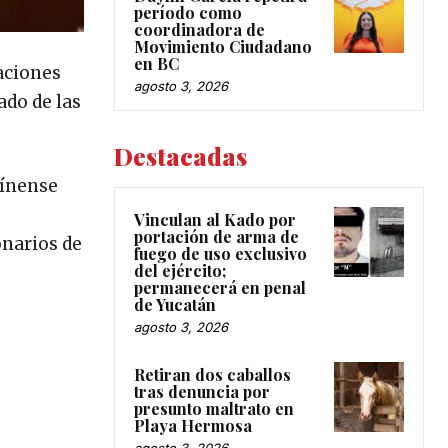
período como
coordinadora de
Movimiento Ciudadano
en BC
aciones
agosto 3, 2026
ado de las
Destacadas
gínense
Vinculan al Kado por
portación de arma de
onarios de
fuego de uso exclusivo
del ejército;
permanecerá en penal
de Yucatán
agosto 3, 2026
Retiran dos caballos
tras denuncia por
presunto maltrato en
Playa Hermosa
agosto 3, 2026