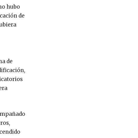
 no hubo
icación de
ubiera
ha de
ificación,
icatorios
era
acompañado
ros,
scendido