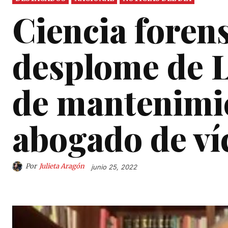
Ciencia foren
desplome de L-
de mantenimie
abogado de ví
Por
Julieta Aragón
junio 25, 2022