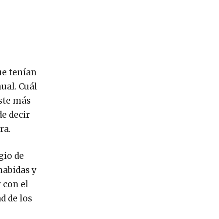
ue tenían
nual. Cuál
aste más
de decir
ra.
gio de
habidas y
 con el
d de los