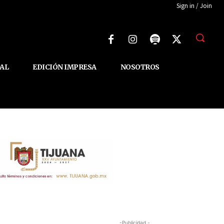
Sign in / Join
AL
EDICIÓN IMPRESA
NOSOTROS
-Publicidad -