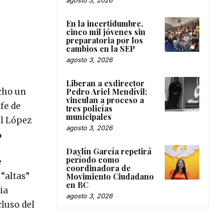
En la incertidumbre,
cinco mil jóvenes sin
preparatoria por los
cambios en la SEP
agosto 3, 2026
Liberan a exdirector
echo un
Pedro Ariel Mendívil;
vinculan a proceso a
fe de
tres policías
municipales
el López
agosto 3, 2026
4
Daylín García repetirá
período como
e
coordinadora de
“altas”
Movimiento Ciudadano
en BC
ia
agosto 3, 2026
cluso del