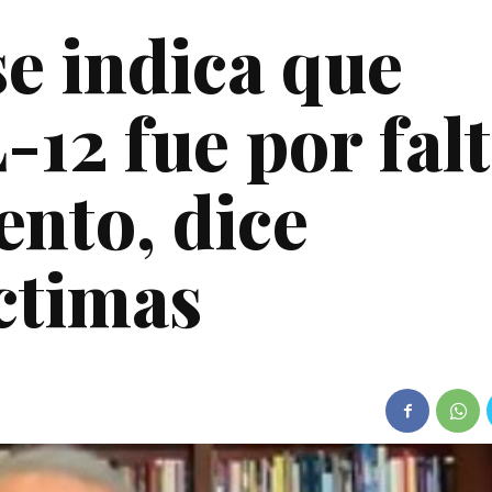
se indica que
12 fue por fal
nto, dice
ctimas