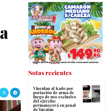
ta
Notas recientes
Vinculan al Kado por
portación de arma de
fuego de uso exclusivo
del ejército;
permanecerá en penal
de Yucatán