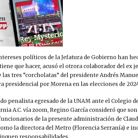
 intereses políticos de la Jefatura de Gobierno han h
iene que hacer, acusó el otrora colaborador del ex je
e las tres “corcholatas” del presidente Andrés Manu
a presidencial por Morena en las elecciones de 202
ado penalista egresado de la UNAM ante el Colegio d
rnia A.C. vía zoom, Regino García consideró que son 
funcionarios de la presente administración de Claud
como la directora del Metro (Florencia Serranía) e in
finquen responsabilidades.